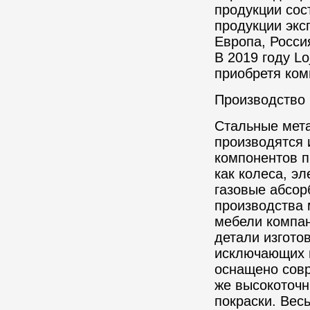
продукции сос
продукции экс
Европа, Росси
В 2019
году
Lo
приобретя ком
Производство
Стальные мет
производятся
компонентов 
как
колеса,
эле
газовые
абсор
производства 
мебели компан
детали изгото
исключающих 
оснащено совр
же высокоточн
покраски. Вес