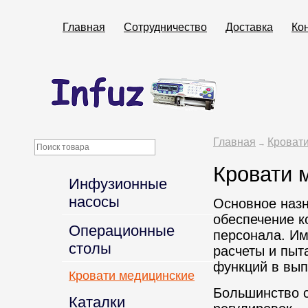
Главная
Сотрудничество
Доставка
Ко
Главная
Кроват
→
Кровати 
Инфузионные
насосы
Основное наз
обеспечение к
Операционные
персонала. Им
столы
расчеты и пыт
функций в вып
Кровати медицинские
Большинство 
Каталки