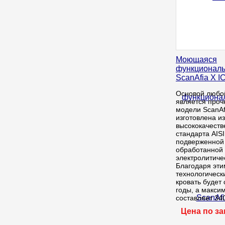
Моющаяся
функциональ
ScanAfia X 
Основой любо
является проч
модели ScanAf
изготовлена из
высококачеств
стандарта AISI
подверженной 
обработанной
электролитиче
Благодаря эти
технологическ
кровать будет 
годы, а макси
составляет 340
Цена по з