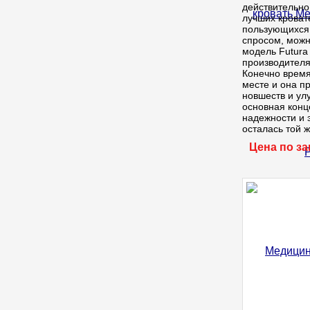
действительно
лучших кроват
пользующихся
спросом, можн
модель Futura
производителя
Конечно время
месте и она п
новшеств и ул
основная кон
надежности и 
осталась той ж
Цена по з