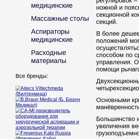
регулировок –
медицинские
ножной и пояс
секционной ко
Массажные столы
секций.
Аспираторы
В более деше
медицинские
положений мог
осуществлятьс
Расходные
способом по с
материалы
управления. О
помощи рычаг
Все бренды:
Двухсекционны
четырехсекцио
Основными кр
манёвренность
Большинство и
увеличения ве
грузоподъемно