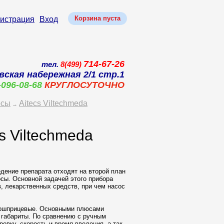
Корзина пуста
гистрация
Вход
714-67-26
тел.
8(499)
вская набережная 2/1 стр.1
-096-08-68
КРУГЛОСУТОЧНО
осы
Aitecs Viltechmeda
→
 Viltechmeda
едение препарата отходят на второй план
сы. Основной задачей этого прибора
, лекарственных средств, при чем насос
ошприцевые. Основными плюсами
 габариты. По сравнению с ручным
вку, скорость и время введения, а так