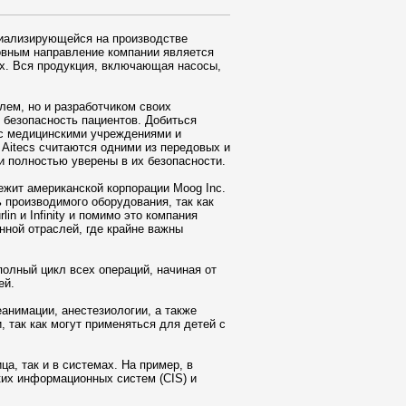
циализирующейся на производстве
овным направление компании является
их. Вся продукция, включающая насосы,
лем, но и разработчиком своих
 безопасность пациентов. Добиться
 с медицинскими учреждениями и
Aitecs считаются одними из передовых и
и полностью уверены в их безопасности.
лежит американской корпорации Moog Inc.
 производимого оборудования, так как
n и Infinity и помимо это компания
нной отраслей, где крайне важны
полный цикл всех операций, начиная от
ей.
анимации, анестезиологии, а также
 так как могут применяться для детей с
а, так и в системах. На пример, в
ких информационных систем (CIS) и