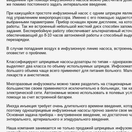
же помимо постоянного задать интервальное введение.
При кажущейся простоте инфузионный насос с одним шприцом явля
под управлением микропроцессора. Именно с его помощью задаютс
выбранными параметрами. Прибор оснащен ярким дисплеем, на кот
работы. Так же встроенный небольшой жесткий диск способен запо
задания. Бесперебойную работу обеспечивает альтернативный источ
обеспечивающий до 8-10 часов автономной работы и способный выд
перезарядки.
В случае попадания воздух в инфузионную линию насоса, встроенны
оповестит о проблеме.
Классифицируют шприцевые насосы-дозаторы по типам – одноразовог
выделяют два класса по объему используемых шприцов. Инфозомат
большого объема чаще всего применяют для питания больного. Мал
лекарств и анестетиков.
Многоразовые инфузоматы можно также разделить на стационарные 
большинстве своем применяются исключительно в больницах, так ка
электрической сети. Автономные можно использовать в полевых усло
помощи за счет встроенной батареи.
Иногда инъекция требует очень длительного времени введения, кото
поэтому одношприцевые инфузионные насосы прочно заняли свое ме
Основная задача прибора – внутривенное введение, но достаточно ч
энтерального, артериального и эпидурального введения.
Наша компания занимается не только продажей шприцевых инфузомат