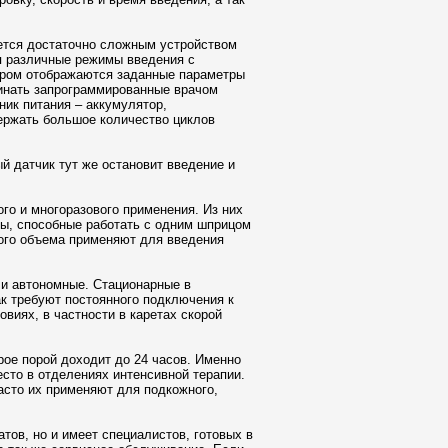
ется достаточно сложным устройством
я различные режимы введения с
ором отображаются заданные параметры
минать запрограммированные врачом
ник питания – аккумулятор,
ержать большое количество циклов
й датчик тут же остановит введение и
о и многоразового применения. Из них
ы, способные работать с одним шприцом
ого объема применяют для введения
и автономные. Стационарные в
к требуют постоянного подключения к
виях, в частности в каретах скорой
рое порой доходит до 24 часов. Именно
сто в отделениях интенсивной терапии.
асто их применяют для подкожного,
ов, но и имеет специалистов, готовых в