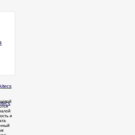
itecs
цевой
ются
малой
ость и
ата
анный
ов
кое