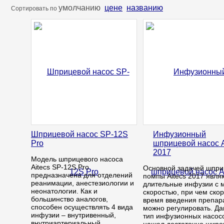
умолчанию
цене
названию
Сортировать по
Шприцевой насос SP-12S
Инфузионный
Pro
шприцевой насос A
2017
Модель шприцевого насоса
Aitecs SP-12S Pro
Основной задачей шпри
предназначена для отделений
помпы Aitecs 2017 явля
реанимации, анестезиологии и
длительные инфузии с 
неонатологии. Как и
скоростью, при чем скор
большинство аналогов,
время введения препар
способен осуществлять 4 вида
можно регулировать. Д
инфузии – внутривенный,
тип инфузионных насос
внутриартериальный,
нашел достаточно широ