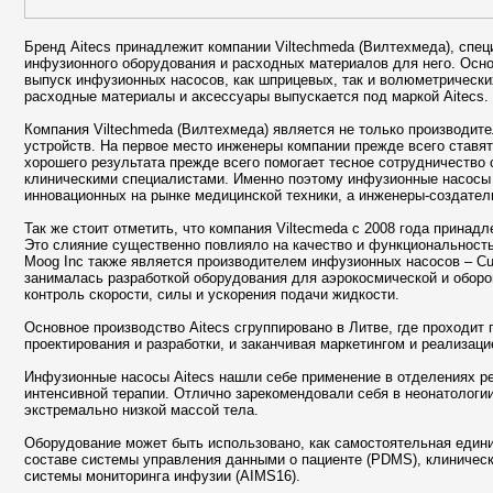
Бренд Aitecs принадлежит компании Viltechmeda (Вилтехмеда), спе
инфузионного оборудования и расходных материалов для него. Осн
выпуск инфузионных насосов, как шприцевых, так и волюметрическ
расходные материалы и аксессуары выпускается под маркой Aitecs.
Компания Viltechmeda (Вилтехмеда) является не только производите
устройств. На первое место инженеры компании прежде всего ставят
хорошего результата прежде всего помогает тесное сотрудничество
клиническими специалистами. Именно поэтому инфузионные насосы 
инновационных на рынке медицинской техники, а инженеры-создател
Так же стоит отметить, что компания Viltecmeda с 2008 года принад
Это слияние существенно повлияло на качество и функциональность
Moog Inc также является производителем инфузионных насосов – Curli
занималась разработкой оборудования для аэрокосмической и оборо
контроль скорости, силы и ускорения подачи жидкости.
Основное производство Aitecs сгруппировано в Литве, где проходит 
проектирования и разработки, и заканчивая маркетингом и реализаци
Инфузионные насосы Aitecs нашли себе применение в отделениях ре
интенсивной терапии. Отлично зарекомендовали себя в неонатологии,
экстремально низкой массой тела.
Оборудование может быть использовано, как самостоятельная единиц
составе системы управления данными о пациенте (PDMS), клиничес
системы мониторинга инфузии (AIMS16).