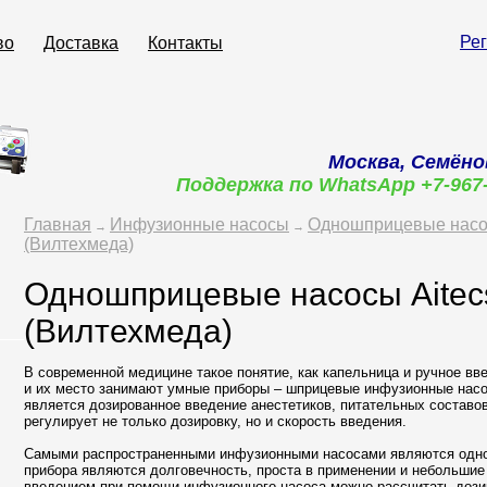
Ре
во
Доставка
Контакты
Москва, Семёно
Поддержка по WhatsApp +7-967
Главная
Инфузионные насосы
Одношприцевые нас
→
→
(Вилтехмеда)
Одношприцевые насосы Aitecs
(Вилтехмеда)
В современной медицине такое понятие, как капельница и ручное вв
и их место занимают умные приборы – шприцевые инфузионные насо
является дозированное введение анестетиков, питательных составов
регулирует не только дозировку, но и скорость введения.
Самыми распространенными инфузионными насосами являются одн
прибора являются долговечность, проста в применении и небольшие
введением при помощи инфузионного насоса можно рассчитать дозиро