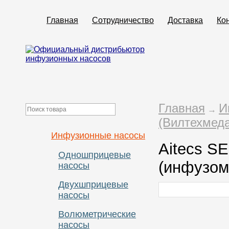
Главная
Сотрудничество
Доставка
Ко
Главная
И
→
(Вилтехмеда
Инфузионные насосы
Aitecs S
Одношприцевые
(инфузом
насосы
Двухшприцевые
насосы
Волюметрические
насосы