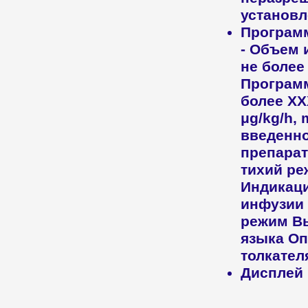
установл
Програм
- Объем 
не более
Программ
более ХХ
μg/kg/h,
введенно
препарат
тихий ре
Индикац
инфузии 
режим В
языка Оп
толкател
Дисплей