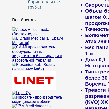
Ларингеальные
Скорост
трубки
Объем б
шагом 0,
Все бренды:
продолжи
Точность
Волюметр
этих зна
Вес паци
1 кг
Доза
0,1 
Не огран
Типы ре
более 30
Ворсма, 
Тревоги
разряжен
(KVO) ХХ
неразреш