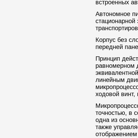
встроенных ав
Автономное пи
стационарной 
транспортиров
Корпус без сл
передней пане
Принцип дейст
равномерном д
эквивалентной
линейным двиг
микропроцессо
ходовой винт,
Микропроцессо
точностью, в 
одна из основ
также управля
отображением 