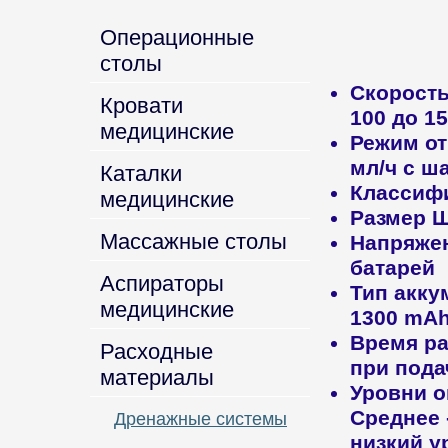
Операционные
столы
Скорост
Кровати
100 до 1
медицинские
Режим от
мл/ч с ш
Каталки
Классиф
медицинские
Размер Ш 
Массажные столы
Напряже
батарей
Аспираторы
Тип акку
медицинские
1300 mA
Время ра
Расходные
при пода
материалы
Уровни о
Среднее -
Дренажные системы
низкий у