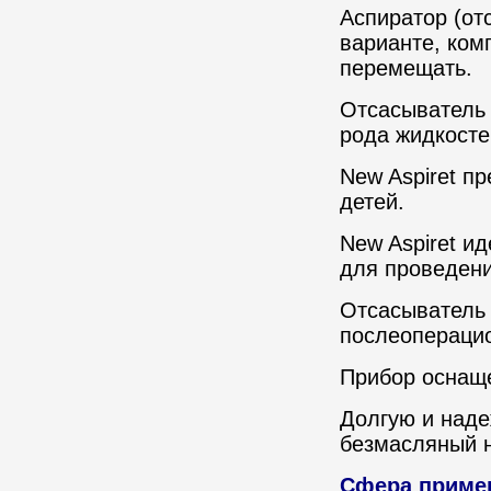
Аспиратор (от
варианте, ком
перемещать.
Отсасыватель 
рода жидкостей
New Aspiret пр
детей.
New Aspiret и
для проведени
Отсасыватель
послеоперацио
Прибор оснащ
Долгую и наде
безмасляный н
Сфера приме