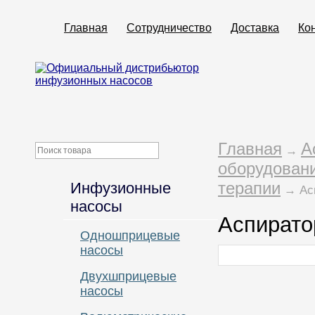
Главная
Сотрудничество
Доставка
Ко
Главная
А
→
оборудовани
терапии
Инфузионные
→ Асп
насосы
Аспирато
Одношприцевые
насосы
Двухшприцевые
насосы