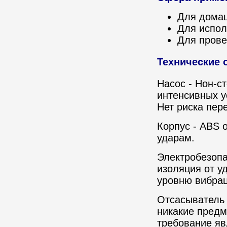
Для домаш
Для испол
Для прове
Технические 
Насос
- Нон-ст
интенсивных у
Нет риска пер
Корпус
- ABS о
ударам.
Электробезопа
изоляция от у
уровню вибрац
Отсасыватель 
никакие предм
требование яв