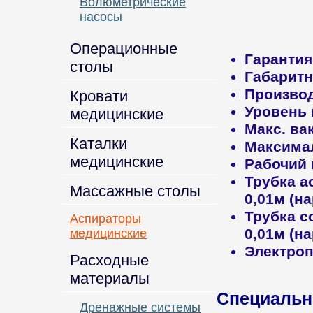
Волюметрические
насосы
Операционные
Гарантия
столы
Габарит
Произво
Кровати
Уровень
медицинские
Макс. ва
Каталки
Максима
медицинские
Рабочий 
Трубка а
Массажные столы
0,01м (н
Трубка с
Аспираторы
0,01м (н
медицинские
Электро
Расходные
материалы
Специальн
Дренажные системы