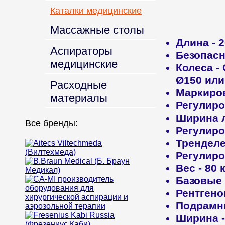
Каталки медицинские
Массажные столы
Длина
- 
Аспираторы
Безопасн
медицинские
Колеса
-
Ø150 или
Расходные
Маркиро
материалы
Регулир
Ширина 
Все бренды:
Регулиро
Трендел
Регулиро
Вес
- 80 
Базовые
Рентгено
Подрамн
Ширина