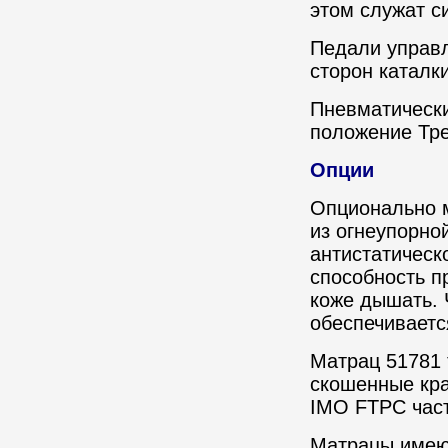
этом служат с
Педали управл
сторон каталк
Пневматически
положение Тре
Опции
Опционально м
из огнеупорно
антистатическ
способность п
коже дышать. 
обеспечиваетс
Матрац 51781 
скошенные кра
IMO FTPC част
Матрацы имею