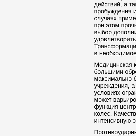
действий, а т
пробуждения и
случаях приме
при этом проч
выбор дополни
удовлетворить
Трансформация
в необходимое
Медицинская к
большими обр
максимально б
учреждения, а
условиях огра
может варьиро
функция центр
колес. Качест
интенсивную э
Противоударны