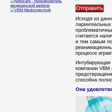
Исходя из дан
ларингеальных 
проблематичны
считается нали
и тем самым п
реанимационны
процессе играе
Интубирующая л
компании VBM 
предотвращени
способна полно
Она удовлетв