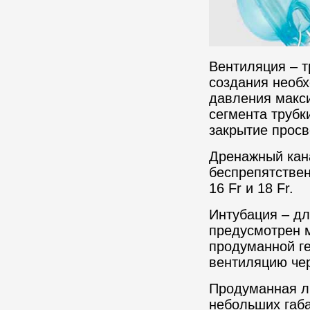
Вентиляция – т
создания необх
давления макс
сегмента трубк
закрытие просв
Дренажный кана
беспрепятстве
16 Fr и 18 Fr.
Интубация – дл
предусмотрен 
продуманной ге
вентиляцию чер
Продуманная ли
небольших габа