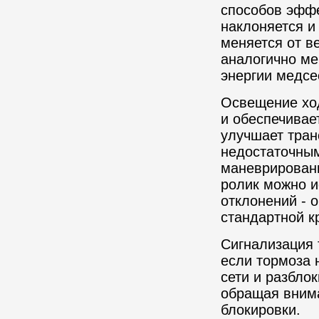
способов эффе
наклоняется и
меняется от в
аналогично ме
энергии медсе
Освещение ход
и обеспечивае
улучшает тран
недостаточным
маневрировани
ролик можно и
отклонений - 
стандартной к
Сигнализация 
если тормоза 
сети и разбло
обращая вним
блокировки.