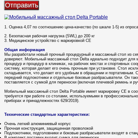
1. Оценка 4,07 по соотношению цена-качество (по шкале 1-5) из опрос
2. Безопасная рабочая нагрузка (SWL) до 200 кг
3. Медицинское устройство с маркировкой CE
Общая информация
Мы разработали новый прочный процедурный и массажный стол из сем
доверяют. Мобильный массажный стол Delta идеально подходит для 
процедур и процедур в клиниках, на рабочих местах и спортивных со
систему, которая делает его очень прочным при установке. Стол искл
складывается, что делает его удобным в обращении и портативным. 
передний подлокотники и отдельные боковые разбрасыватели. Он так
поставляется с сумкой для переноски (включая плечевой ремень и руч
Мобильный массажный стол Delta Portable имеет маркировку CE в соо
требуется при работе со столами, используемыми в профессионально
приборах и принадлежностях 629/2019).
Технические стандартные характеристики:
Очень легкий алюминиевый корпус
Прочная конструкция, защищенная проволокой
Подлокотники, подголовники и боковые разбрасыватели входят в ста
В комплект поставки входит сумка для переноски