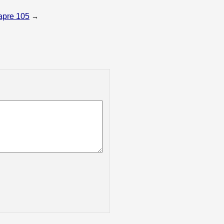
apre 105
→