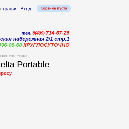
Корзина пуста
истрация
Вход
714-67-26
тел.
8(499)
ская набережная 2/1 стр.1
096-08-68
КРУГЛОСУТОЧНО
ол Delta Portable
lta Portable
просу