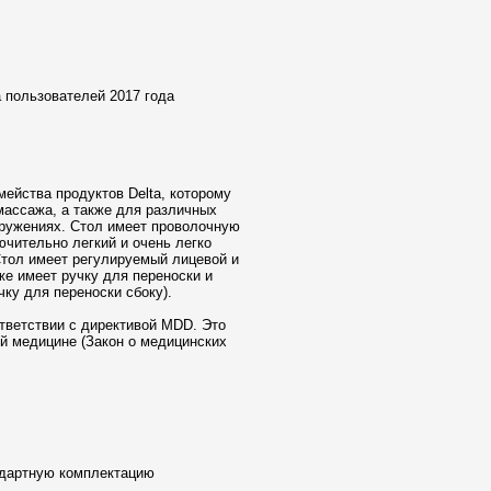
а пользователей 2017 года
ейства продуктов Delta, которому
массажа, а также для различных
оружениях. Стол имеет проволочную
ючительно легкий и очень легко
Стол имеет регулируемый лицевой и
же имеет ручку для переноски и
ку для переноски сбоку).
тветствии с директивой MDD. Это
й медицине (Закон о медицинских
ндартную комплектацию