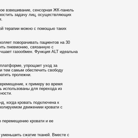
енное взвешивание, сенсорная ЖК-панель
простить задачу лиц, осуществляющих
я.
ой терапии можно с помощью таких
воляет поворачивать пациентов на 30
ить пневмонию, связанную с
учшает газообмен. Функция ALT идеальна
а платформе, упрощает уход за
 и тем самым обеспечить свободу
ратить пролежни.
перемещение, к примеру во время
ть использованы для перехода из
ности.
нд, когда кровать подключена к
тролируемом движениии кровати с
о перемещению кровати и ее
 уменьшить сжатие тканей. Вместе с