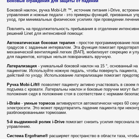
Боковые ограждения для защиты от падений
Боковой наклон, ручка Mobi-Lift ™, источник питания i-Drive, встро
управления и ножные педали - это примеры функций, призванных у
уход, при минимальных физических усилиях при проведении лечени
Повлиять на продолжительность пребывания в отделении интенсивн
решений Linet для интенсивной помощи:
Автоматическая боковая терапия
- простое программирование поз
градусов с заданным интервалом. Эта функция помогает предотврат
механической вентиляцией легких (ВАП), мобилизует секрецию и ул
для пациентов, которых нельзя поворачивать вручную.
Латерализация
- уникальный боковой наклон на 15 °, основанный н
пациентом. Используйте ножную педаль, чтобы повернуть пациента,
действий по уходу. Использование латерализации помогает предотв
Ручка
Mobi-Lift®
позволяет пациенту активно участвовать в своем 
подъема с кровати. Латеральны наклон и боковые поручни могут бы
положения сидя в положение стоя в соответствии с нормами безопас
i
-
Brake
-
умные тормоза
активируются автоматически через 60 секу
электросети. Это может предотвратить падение пациента при некон
разблокированными тормозами.
5-й выдвижной ролик i-Drive
помогает снизить усилия персонала п
управлению.
Система
Ergoframe®
расширяет пространство в области таза, чтобы