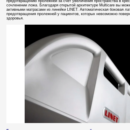
предотвращению пролежней за счет увеличения пространства в кре
сочленении ложа. Благодаря открытой архитектуре Multicare вы мо
активными матрасами из линейки LINET. Автоматическая боковая ла
предотвращения пролежней у пациентов, которых невозможно поверн
здоровья.