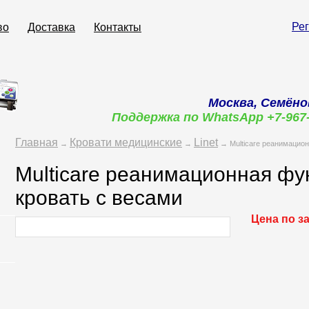
Ре
во
Доставка
Контакты
Москва, Семёно
Поддержка по WhatsApp +7-967
Главная
Кровати медицинские
Linet
→
→
→ Multicare реанимацион
Multicare реанимационная ф
кровать с весами
Цена по з