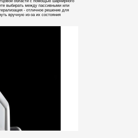
стцовой области с помощью шарнирного
жете выбирать между пассивными или
терализация - отличное решение для
уть вручную из-за их состояния