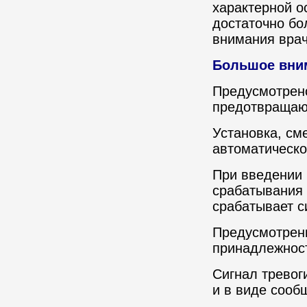
характерной о
достаточно бо
внимания врач
Большое вним
Предусмотрен
предотвращаю
Установка, см
автоматическо
При введении 
срабатывания
срабатывает с
Предусмотрены
принадлежнос
Сигнал тревог
и в виде сооб